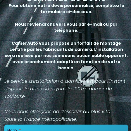
Pour obtenir votre devis personnalisé, complétez le
formulaire ci-dessous.
Nous reviendrons vers vous par e-mail ou par
téléphone.
CamerAuto vous propose un forfait de montage
certifié par les fabricants de caméra. L’installation
sera réalisée par nos soins sans aucun câble apparent,
avec branchement adapté en fonction de votre
besoin.
Le service d’installation à domicile est pour l’instant
disponible dans un rayon de 100km autour de
Toulouse.
Nous nous efforçons de
desservir
au
plus
vite
toute
la
France
métropolitaine.
Nom