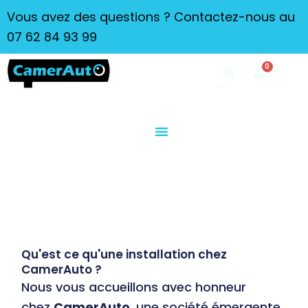
Aller
Vous avez des questions ? Contactez-nous au
au
07 62 84 93 99
contenu
0
Panier
Qui Sommes Nous?
Installation Dashcam
Informations Dashcams
Qu'est ce qu'une installation chez
CamerAuto ?
Nous vous accueillons avec honneur
chez
CamerAuto
, une société émergente