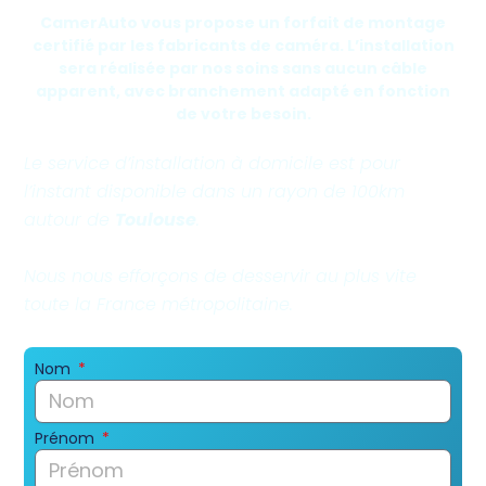
CamerAuto vous propose un forfait de montage
certifié par les fabricants de caméra. L’installation
sera réalisée par nos soins sans aucun câble
apparent, avec branchement adapté en fonction
de votre besoin.
Le service d’installation à domicile est pour
l’instant disponible dans un rayon de 100km
autour de
Toulouse
.
Nous nous efforçons de
desservir
au
plus
vite
toute
la
France
métropolitaine.
Nom
Prénom