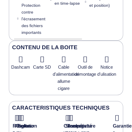
en time-lapse
Protection
et position)
contre
l'écrasement
des fichiers
importants
CONTENU DE LA BOITE
Dashcam
Carte SD
Cable
Outil de
Notice
d'alimentation
démontage
d'ulisation
allume
cigare
CARACTERISTIQUES TECHNIQUES
Résolution
Angle
Capteur
Ecran
Connectivité
Stockage
Température
Garantie