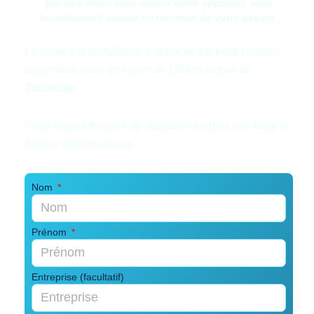
par nos soins sans aucun câble apparent, avec
branchement adapté en fonction de votre besoin.
Le service d’installation à domicile est pour l’instant
disponible dans un rayon de 100km autour de
Toulouse
.
Nous nous efforçons de
desservir
au
plus
vite toute
la
France
métropolitaine.
Nom
Prénom
Entreprise (facultatif)