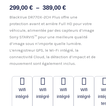
Plage
299,00
€
–
389,00
€
de
BlackVue DR770X-2CH Plus offre une
protection avant et arrière Full HD pour votre
prix :
véhicule, alimentée par des capteurs d’image
299,00 €
Sony STARVIS™ pour une meilleure qualité
d’image sous n’importe quelle lumière.
à
L’enregistreur GPS, le Wi-Fi intégré, la
389,00 €
connectivité Cloud, la détection d’impact et de
mouvement sont également inclus.
Wifi
Wifi
Wifi
Wifi
Wi
intégré
intégré
intégré
intégré
inté
te